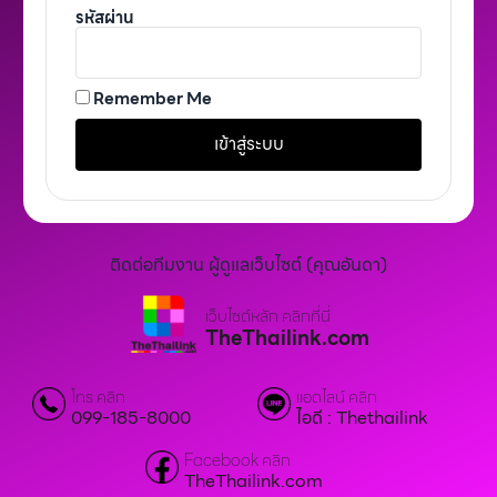
รหัสผ่าน
Remember Me
เข้าสู่ระบบ
A
lt
e
r
n
ติดต่อทีมงาน ผู้ดูแลเว็บไซต์ (คุณอันดา)
a
ti
v
เว็บไซต์หลัก คลิกที่นี่
e
TheThailink.com
:
โทร คลิก
แอดไลน์ คลิก
099-185-8000
ไอดี : Thethailink
Facebook คลิก
TheThailink.com