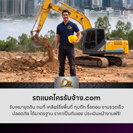
รถแมคโครรับจ้าง.com
รับเหมาขุดดิน ถมที่ เคลียร์ริ่งพื้นที่ ทุบตึก รื้อถอน งานรวดเร็ว
ปลอดภัย ได้มาตรฐาน ราคาเป็นกันเอง ประเมินหน้างานฟรี!