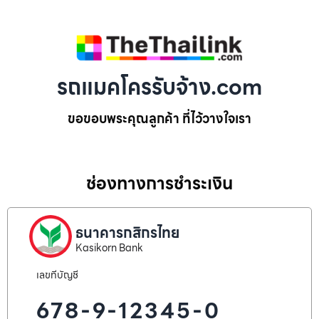
รถแมคโครรับจ้าง.com
ขอขอบพระคุณลูกค้า ที่ไว้วางใจเรา
ช่องทางการชำระเงิน
ธนาคารกสิกรไทย
Kasikorn Bank
เลขที่บัญชี
678-9-12345-0