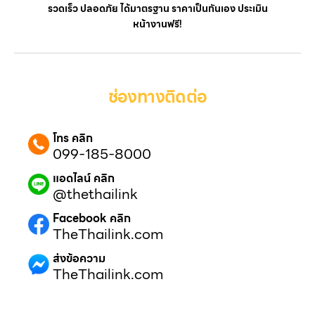
รวดเร็ว ปลอดภัย ได้มาตรฐาน ราคาเป็นกันเอง ประเมิน
หน้างานฟรี!
ช่องทางติดต่อ
โทร คลิก
099-185-8000
แอดไลน์ คลิก
@thethailink
Facebook คลิก
TheThailink.com
ส่งข้อความ
TheThailink.com