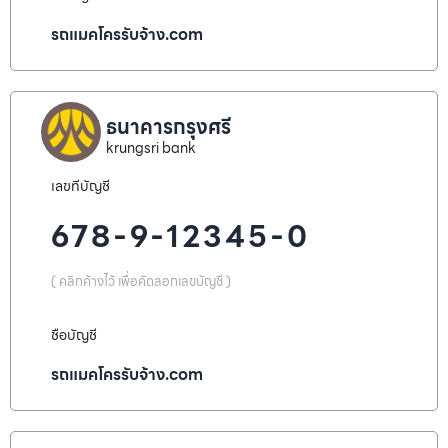
รถแมคโครรับจ้าง.com
ธนาคารกรุงศรี
krungsri bank
เลขที่บัญชี
678-9-12345-0
( คลิกค้างไว้ เพื่อคัดลอกเลขบัญชี )
ชื่อบัญชี
รถแมคโครรับจ้าง.com