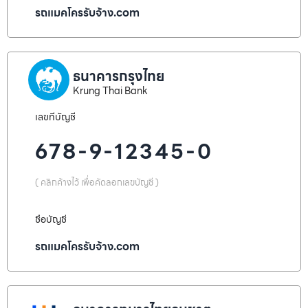
รถแมคโครรับจ้าง.com
ธนาคารกรุงไทย
Krung Thai Bank
เลขที่บัญชี
678-9-12345-0
( คลิกค้างไว้ เพื่อคัดลอกเลขบัญชี )
ชื่อบัญชี
รถแมคโครรับจ้าง.com