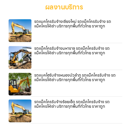
ผลงานบริการ
รถแมคโครรับจ้างเชียงใหม่ รถแม็คโครรับจ้าง รถ
แม็คโครให้เช่า บริการทุกพื้นที่ทั่วไทย ราคาถูก
รถแม็คโครรับจ้างมหาราช รถแม็คโครรับจ้าง รถ
แม็คโครให้เช่า บริการทุกพื้นที่ทั่วไทย ราคาถูก
รถแบคโฮรับจ้างหนองบัวลำภู รถแม็คโครรับจ้าง รถ
แม็คโครให้เช่า บริการทุกพื้นที่ทั่วไทย ราคาถูก
รถแม็คโครรับจ้างร้อยเอ็ด รถแม็คโครรับจ้าง รถ
แม็คโครให้เช่า บริการทุกพื้นที่ทั่วไทย ราคาถูก