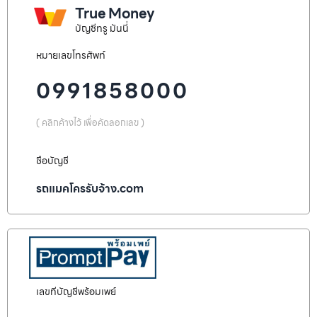
True Money
บัญชีทรู มันนี่
หมายเลขโทรศัพท์
0991858000
( คลิกค้างไว้ เพื่อคัดลอกเลข )
ชื่อบัญชี
รถแมคโครรับจ้าง.com
เลขที่บัญชีพร้อมเพย์