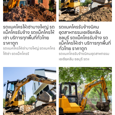
รถแมคโครให้เช่าบางใหญ่ รถ
รถแมคโครรับจ้างนิคม
แม็คโครรับจ้าง รถแม็คโครให้
อุตสาหกรรมเอเชียคลีน
เช่า บริการทุกพื้นที่ทั่วไทย
ชลบุรี รถแม็คโครรับจ้าง รถ
ราคาถูก
แม็คโครให้เช่า บริการทุกพื้นที่
ทั่วไทย ราคาถูก
รถแมคโครให้เช่าบางใหญ่ รถแมคโคร
ให้เช่า รถแม็คโครรั
รถแมคโครรับจ้างนิคมอุตสาหกรรม
เอเชียคลีน ชลบุรี รถแ