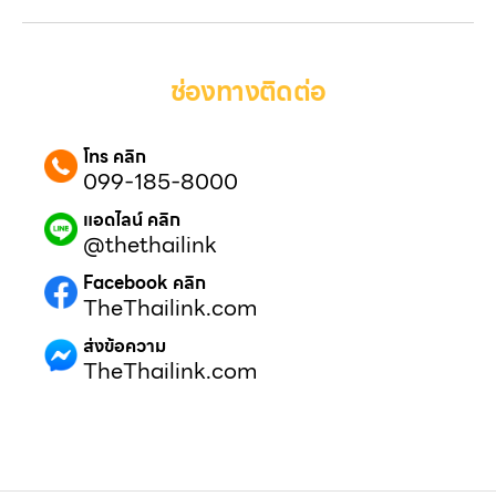
ช่องทางติดต่อ
โทร คลิก
099-185-8000
แอดไลน์ คลิก
@thethailink
Facebook คลิก
TheThailink.com
ส่งข้อความ
TheThailink.com