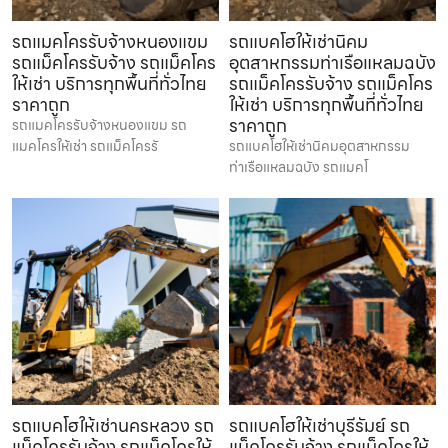
รถแมคโครรับจ้างหนองแขม
รถแบคโฮให้เช่านิคม
รถแม็คโครรับจ้าง รถแม็คโคร
อุตสาหกรรมท่าเรือแหลมฉบัง
ให้เช่า บริการทุกพื้นที่ทั่วไทย
รถแม็คโครรับจ้าง รถแม็คโคร
ราคาถูก
ให้เช่า บริการทุกพื้นที่ทั่วไทย
ราคาถูก
รถแมคโครรับจ้างหนองแขม รถ
แมคโครให้เช่า รถแม็คโครรั
รถแบคโฮให้เช่านิคมอุตสาหกรรม
ท่าเรือแหลมฉบัง รถแมคโ
รถแบคโฮให้เช่านครหลวง รถ
รถแบคโฮให้เช่าบุรีรัมย์ รถ
แม็คโครรับจ้าง รถแม็คโครให้
แม็คโครรับจ้าง รถแม็คโครให้