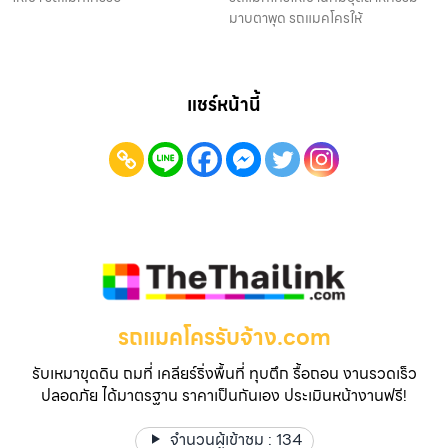
มาบตาพุด รถแมคโครให้
แชร์หน้านี้
รถแมคโครรับจ้าง.com
รับเหมาขุดดิน ถมที่ เคลียร์ริ่งพื้นที่ ทุบตึก รื้อถอน งานรวดเร็ว
ปลอดภัย ได้มาตรฐาน ราคาเป็นกันเอง ประเมินหน้างานฟรี!
จำนวนผู้เข้าชม :
134