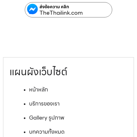
ส่งข้อความ คลิก
TheThailink.com
แผนผังเว็บไซต์
หน้าหลัก
บริการของเรา
Gallery รูปภาพ
บทความทั้งหมด