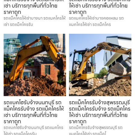
เช่า บริการทุกพื้นที่ทั่วไทย
ให้เช่า บริการทุกพื้นที่ทั่วไทย
ราคาถูก
ราคาถูก
รถแม็คโครให้เช่าบางนา รถแมคโครให้
รถแมคโครให้เช่าบางคอแหลม รถ
เช่า รถแม็คโครรับ
แมคโครให้เช่า รถแม็คโคร
รถแบคโฮรับจ้างนนทบุรี รถ
รถแม็คโครรับจ้างสุพรรณบุรี
แม็คโครรับจ้าง รถแม็คโครให้
รถแม็คโครรับจ้าง รถแม็คโคร
เช่า บริการทุกพื้นที่ทั่วไทย
ให้เช่า บริการทุกพื้นที่ทั่วไทย
ราคาถูก
ราคาถูก
รถแบคโฮรับจ้างนนทบุรี รถแมคโคร
รถแม็คโครรับจ้างสุพรรณบุรี รถ
ให้เช่า รถแม็คโครรับ
แมคโครให้เช่า รถแม็คโ