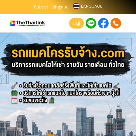
LANGUAGE
ติดต่อเรา
เข้าสู่ระบบ
เมนู