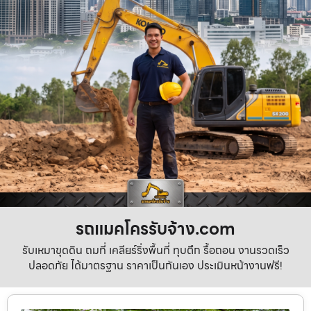
รถแมคโครรับจ้าง.com
รับเหมาขุดดิน ถมที่ เคลียร์ริ่งพื้นที่ ทุบตึก รื้อถอน งานรวดเร็ว
ปลอดภัย ได้มาตรฐาน ราคาเป็นกันเอง ประเมินหน้างานฟรี!