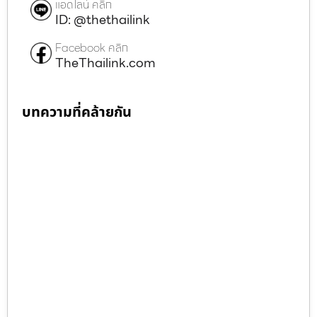
แอดไลน์ คลิก
ID: @thethailink
Facebook คลิก
TheThailink.com
บทความที่คล้ายกัน