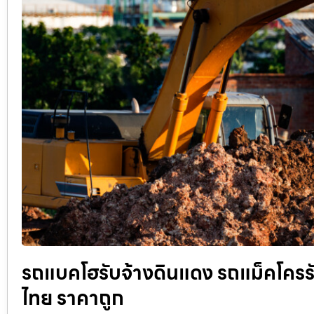
รถแบคโฮรับจ้างดินแดง รถแม็คโครรับจ้
ไทย ราคาถูก