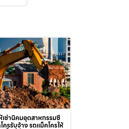
้เช่านิคมอุตสาหกรรมซี
็คโครรับจ้าง รถแม็คโครให้