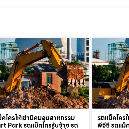
็คโครให้เช่านิคมอุตสาหกรรม
รถแม็คโครให
t Park รถแม็คโครรับจ้าง รถ
พีจีซี รถแม