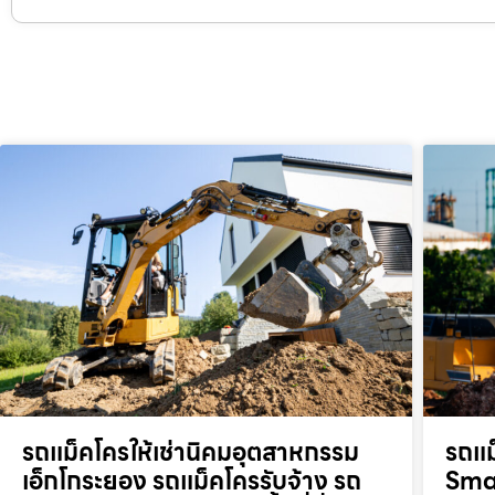
รถแม็คโครให้เช่านิคมอุตสาหกรรม
รถแม
เอ็กโกระยอง รถแม็คโครรับจ้าง รถ
Smar