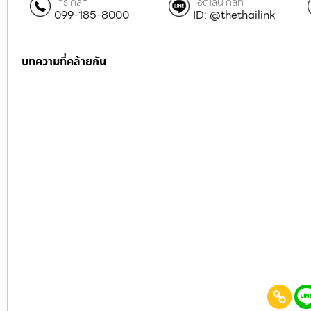
โทร คลิก
แอดไลน์ คลิก
099-185-8000
ID: @thethailink
บทความที่คล้ายกัน