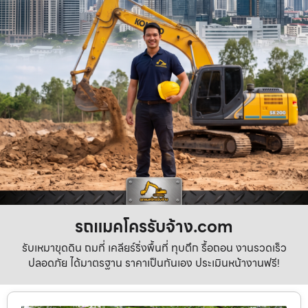
รถแมคโครรับจ้าง.com
รับเหมาขุดดิน ถมที่ เคลียร์ริ่งพื้นที่ ทุบตึก รื้อถอน งานรวดเร็ว
ปลอดภัย ได้มาตรฐาน ราคาเป็นกันเอง ประเมินหน้างานฟรี!