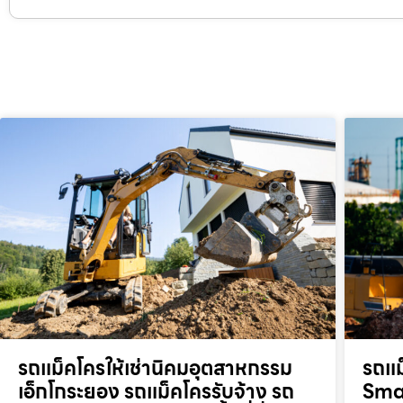
รถแม็คโครให้เช่านิคมอุตสาหกรรม
รถแม
เอ็กโกระยอง รถแม็คโครรับจ้าง รถ
Smar