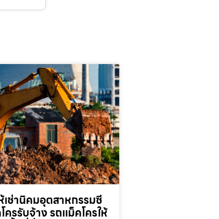
้เช่านิคมอุตสาหกรรมซี
็คโครรับจ้าง รถแม็คโครให้