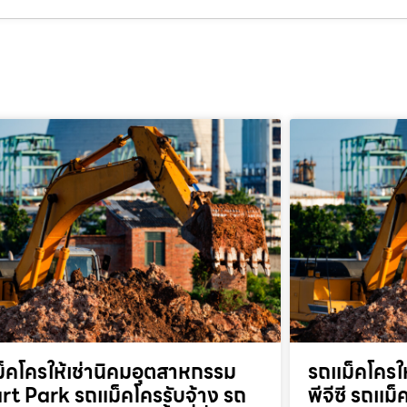
็คโครให้เช่านิคมอุตสาหกรรม
รถแม็คโครให
t Park รถแม็คโครรับจ้าง รถ
พีจีซี รถแม