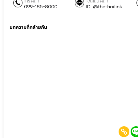
โทร คลิก
แอดไลน์ คลิก
099-185-8000
ID: @thethailink
บทความที่คล้ายกัน