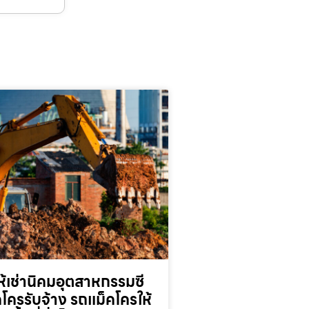
้เช่านิคมอุตสาหกรรมซี
็คโครรับจ้าง รถแม็คโครให้