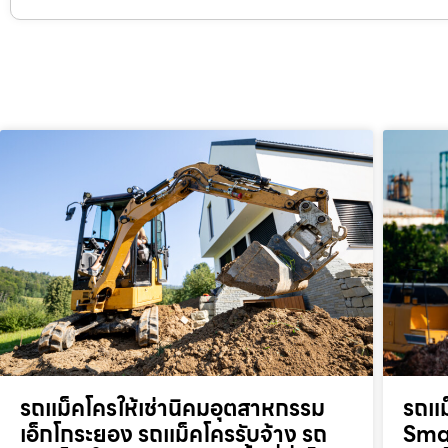
รถแม็คโครให้เช่านิคมอุตสาหกรรม
รถแม
เอ็กโกระยอง รถแม็คโครรับจ้าง รถ
Smar