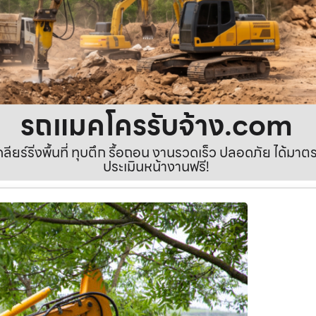
รถแมคโครรับจ้าง.com
เคลียร์ริ่งพื้นที่ ทุบตึก รื้อถอน งานรวดเร็ว ปลอดภัย ได้ม
ประเมินหน้างานฟรี!