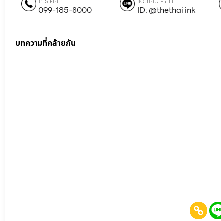
โทร คลิก
แอดไลน์ คลิก
099-185-8000
ID: @thethailink
บทความที่คล้ายกัน