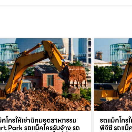
็คโครให้เช่านิคมอุตสาหกรรม
รถแม็คโครให
t Park รถแม็คโครรับจ้าง รถ
พีจีซี รถแม