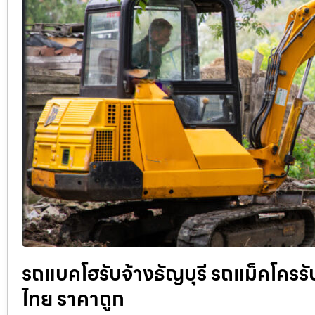
รถแบคโฮรับจ้างธัญบุรี รถแม็คโครรับจ้
ไทย ราคาถูก