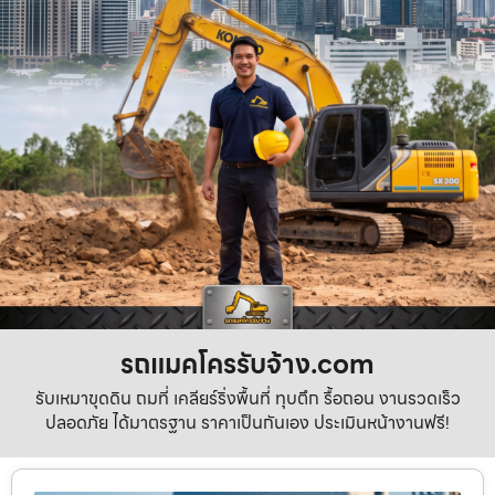
รถแมคโครรับจ้าง.com
รับเหมาขุดดิน ถมที่ เคลียร์ริ่งพื้นที่ ทุบตึก รื้อถอน งานรวดเร็ว
ปลอดภัย ได้มาตรฐาน ราคาเป็นกันเอง ประเมินหน้างานฟรี!