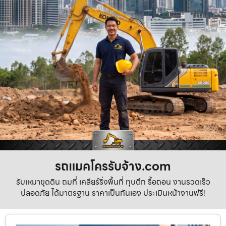
รถแมคโครรับจ้าง.com
รับเหมาขุดดิน ถมที่ เคลียร์ริ่งพื้นที่ ทุบตึก รื้อถอน งานรวดเร็ว
ปลอดภัย ได้มาตรฐาน ราคาเป็นกันเอง ประเมินหน้างานฟรี!