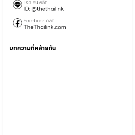
แอดไลน์ คลิก
ID: @thethailink
Facebook คลิก
TheThailink.com
บทความที่คล้ายกัน