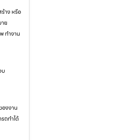
ร้าง หรือ
กมาย
ชีพ ทำงาน
 งบ
รของงาน
ารถทำได้