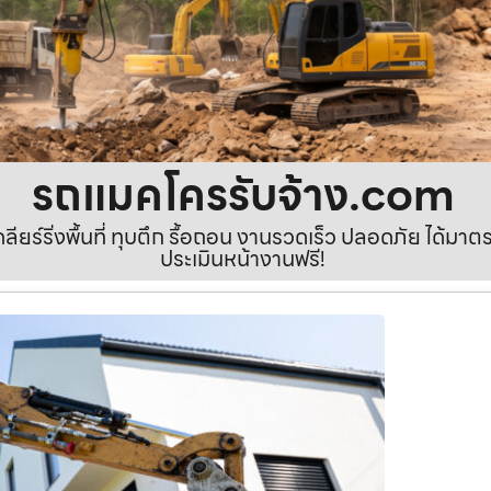
รถแมคโครรับจ้าง.com
เคลียร์ริ่งพื้นที่ ทุบตึก รื้อถอน งานรวดเร็ว ปลอดภัย ได้ม
ประเมินหน้างานฟรี!