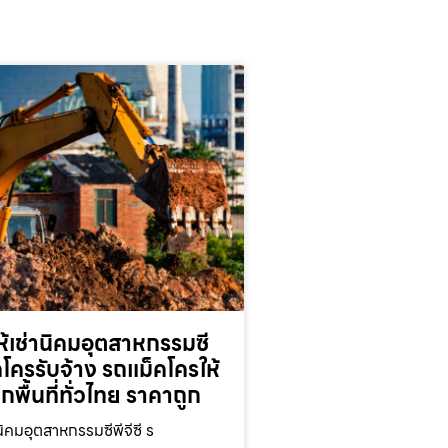
้เช่านิคมอุตสาหกรรมซี
็คโครรับจ้าง รถแม็คโครให้
ุกพื้นที่ทั่วไทย ราคาถูก
นิคมอุตสาหกรรมซีพีจีซี ร