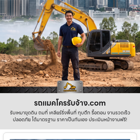
รถแมคโครรับจ้าง.com
รับเหมาขุดดิน ถมที่ เคลียร์ริ่งพื้นที่ ทุบตึก รื้อถอน งานรวดเร็ว
ปลอดภัย ได้มาตรฐาน ราคาเป็นกันเอง ประเมินหน้างานฟรี!