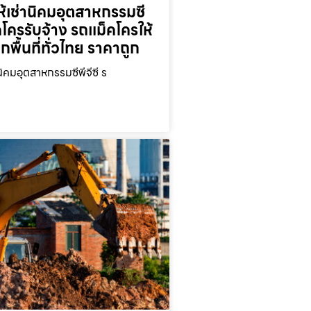
้เช่านิคมอุตสาหกรรมซี
็คโครรับจ้าง รถแม็คโครให้
ุกพื้นที่ทั่วไทย ราคาถูก
นิคมอุตสาหกรรมซีพีจีซี ร