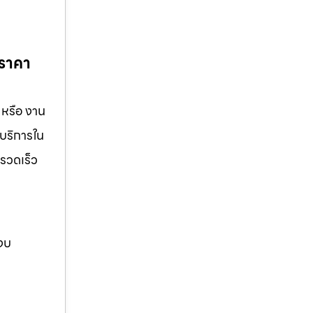
นราคา
 หรือ งาน
 บริการใน
นรวดเร็ว
 งบ