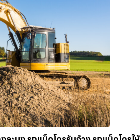
ละมุง รถแม็คโครรับจ้าง รถแม็คโครให้