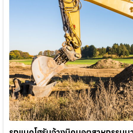
รถแบคโฮรับจ้างนิคมอุตสาหกรรมบาง