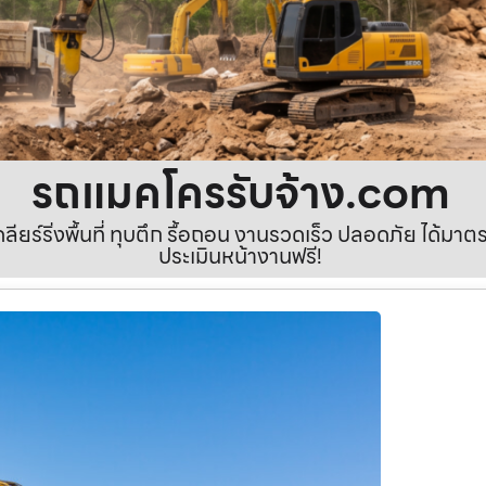
รถแมคโครรับจ้าง.com
เคลียร์ริ่งพื้นที่ ทุบตึก รื้อถอน งานรวดเร็ว ปลอดภัย ได้ม
ประเมินหน้างานฟรี!