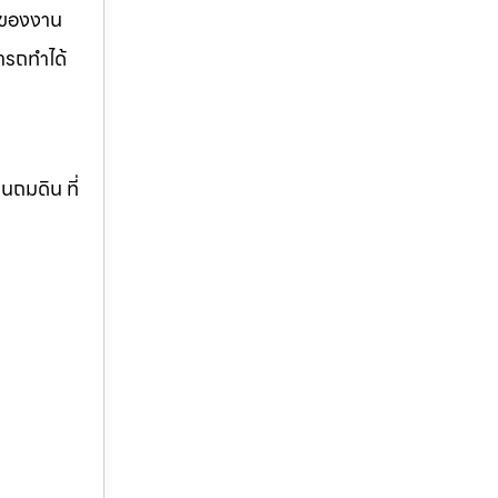
รของงาน
ารถทำได้
านถมดิน ที่