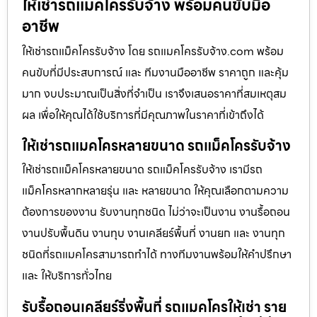
ให้เช่ารถแมคโครรับจ้าง พร้อมคนขับมือ
อาชีพ
ให้เช่ารถแม็คโครรับจ้าง โดย รถแมคโครรับจ้าง.com พร้อม
คนขับที่มีประสบการณ์ และ ทีมงานมืออาชีพ ราคาถูก และคุ้ม
มาก งบประมาณเป็นสิ่งที่จำเป็น เราจึงเสนอราคาที่สมเหตุสม
ผล เพื่อให้คุณได้ใช้บริการที่มีคุณภาพในราคาที่เข้าถึงได้
ให้เช่ารถแมคโครหลายขนาด รถแม็คโครรับจ้าง
ให้เช่ารถแม็คโครหลายขนาด รถแม็คโครรับจ้าง เรามีรถ
แม็คโครหลากหลายรุ่น และ หลายขนาด ให้คุณเลือกตามความ
ต้องการของงาน รับงานทุกชนิด ไม่ว่าจะเป็นงาน งานรื้อถอน
งานปรับพื้นดิน งานทุบ งานเคลียร์พื้นที่ งานยก และ งานทุก
ชนิดที่รถแมคโครสามารถทำได้ ทางทีมงานพร้อมให้คำปรึกษา
และ ให้บริการทั่วไทย
รับรื้อถอนเคลียร์ริ่งพื้นที่ รถแมคโครให้เช่า ราย