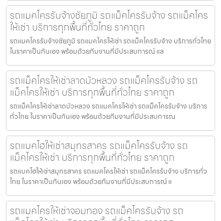
รถแมคโครรับจ้างชัยภูมิ รถแม็คโครรับจ้าง รถแม็คโคร
ให้เช่า บริการทุกพื้นที่ทั่วไทย ราคาถูก
รถแมคโครรับจ้างชัยภูมิ รถแมคโครให้เช่า รถแม็คโครรับจ้าง บริการทั่วไทย
ในราคาเป็นกันเอง พร้อมด้วยทีมงานที่มีประสบการณ์ แล
รถแม็คโครให้เช่าลาดบัวหลวง รถแม็คโครรับจ้าง รถ
แม็คโครให้เช่า บริการทุกพื้นที่ทั่วไทย ราคาถูก
รถแม็คโครให้เช่าลาดบัวหลวง รถแมคโครให้เช่า รถแม็คโครรับจ้าง บริการ
ทั่วไทย ในราคาเป็นกันเอง พร้อมด้วยทีมงานที่มีประสบการณ
รถแบคโฮให้เช่าสมุทรสาคร รถแม็คโครรับจ้าง รถ
แม็คโครให้เช่า บริการทุกพื้นที่ทั่วไทย ราคาถูก
รถแบคโฮให้เช่าสมุทรสาคร รถแมคโครให้เช่า รถแม็คโครรับจ้าง บริการทั่ว
ไทย ในราคาเป็นกันเอง พร้อมด้วยทีมงานที่มีประสบการณ์ แ
รถแมคโครให้เช่าจอมทอง รถแม็คโครรับจ้าง รถ