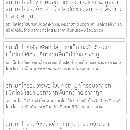
รถแม็คโครให้เช่านิคมอุตสาหกรรมเหมราชตะวันออก
รถแม็คโครรับจ้าง รถแม็คโครให้เช่า บริการทุกพื้นที่ทั่ว
ไทย ราคาถูก
รถแม็คโครให้เช่านิคมอุตสาหกรรมเหมราชตะวันออก รถแมคโครให้เช่า รถ
แม็คโครรับจ้าง บริการทั่วไทย ในราคาเป็นกันเอง พร้อมด้วยที
รถแม็คโครให้เช่าพิษณุโลก รถแม็คโครรับจ้าง รถ
แม็คโครให้เช่า บริการทุกพื้นที่ทั่วไทย ราคาถูก
รถแม็คโครให้เช่าพิษณุโลก รถแมคโครให้เช่า รถแม็คโครรับจ้าง บริการทั่ว
ไทย ในราคาเป็นกันเอง พร้อมด้วยทีมงานที่มีประสบการณ์
รถแมคโครรับจ้างพระโขนง รถแม็คโครรับจ้าง รถ
แม็คโครให้เช่า บริการทุกพื้นที่ทั่วไทย ราคาถูก
รถแมคโครรับจ้างพระโขนง รถแมคโครให้เช่า รถแม็คโครรับจ้าง บริการทั่ว
ไทย ในราคาเป็นกันเอง พร้อมด้วยทีมงานที่มีประสบการณ์ แล
รถแมคโครรับจ้างบางซ้าย รถแม็คโครรับจ้าง รถ