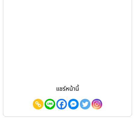
แชร์หน้านี้