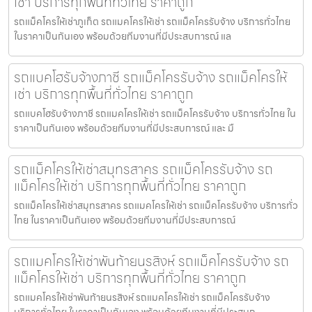
เช่า บริการทุกพื้นที่ทั่วไทย ราคาถูก
รถแม็คโครให้เช่าภูเก็ต รถแมคโครให้เช่า รถแม็คโครรับจ้าง บริการทั่วไทย
ในราคาเป็นกันเอง พร้อมด้วยทีมงานที่มีประสบการณ์ แล
รถแบคโฮรับจ้างภาชี รถแม็คโครรับจ้าง รถแม็คโครให้
เช่า บริการทุกพื้นที่ทั่วไทย ราคาถูก
รถแบคโฮรับจ้างภาชี รถแมคโครให้เช่า รถแม็คโครรับจ้าง บริการทั่วไทย ใน
ราคาเป็นกันเอง พร้อมด้วยทีมงานที่มีประสบการณ์ และ มื
รถแม็คโครให้เช่าสมุทรสาคร รถแม็คโครรับจ้าง รถ
แม็คโครให้เช่า บริการทุกพื้นที่ทั่วไทย ราคาถูก
รถแม็คโครให้เช่าสมุทรสาคร รถแมคโครให้เช่า รถแม็คโครรับจ้าง บริการทั่ว
ไทย ในราคาเป็นกันเอง พร้อมด้วยทีมงานที่มีประสบการณ์
รถแมคโครให้เช่าพันท้ายนรสิงห์ รถแม็คโครรับจ้าง รถ
แม็คโครให้เช่า บริการทุกพื้นที่ทั่วไทย ราคาถูก
รถแมคโครให้เช่าพันท้ายนรสิงห์ รถแมคโครให้เช่า รถแม็คโครรับจ้าง
บริการทั่วไทย ในราคาเป็นกันเอง พร้อมด้วยทีมงานที่มีประสบก