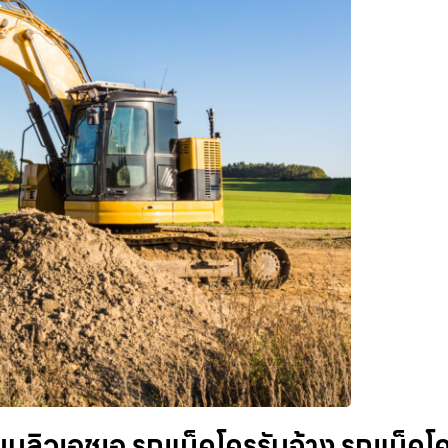
บลิวเอชเอ รถแม็คโครรับจ้าง รถแม็คโ