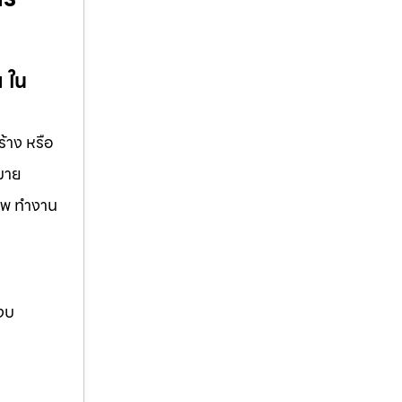
ย ใน
้าง หรือ
กมาย
ชีพ ทำงาน
 งบ