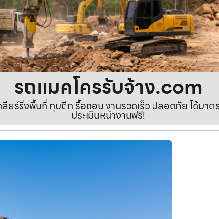
รถแมคโครรับจ้าง.com
เคลียร์ริ่งพื้นที่ ทุบตึก รื้อถอน งานรวดเร็ว ปลอดภัย ได้ม
ประเมินหน้างานฟรี!