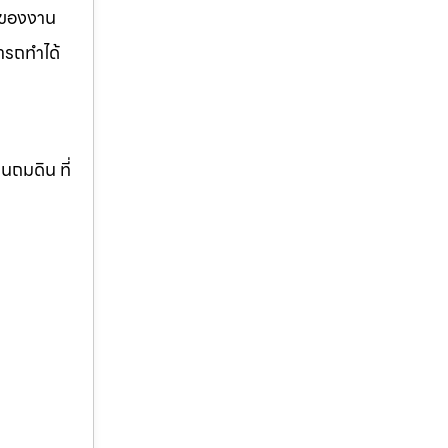
รของงาน
ารถทำได้
านถมดิน ที่