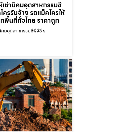
้เช่านิคมอุตสาหกรรมซี
็คโครรับจ้าง รถแม็คโครให้
ุกพื้นที่ทั่วไทย ราคาถูก
นิคมอุตสาหกรรมซีพีจีซี ร