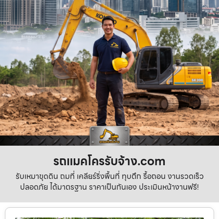
รถแมคโครรับจ้าง.com
รับเหมาขุดดิน ถมที่ เคลียร์ริ่งพื้นที่ ทุบตึก รื้อถอน งานรวดเร็ว
ปลอดภัย ได้มาตรฐาน ราคาเป็นกันเอง ประเมินหน้างานฟรี!