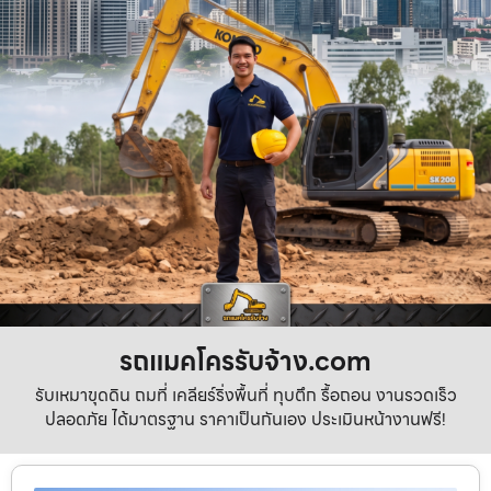
รถแมคโครรับจ้าง.com
รับเหมาขุดดิน ถมที่ เคลียร์ริ่งพื้นที่ ทุบตึก รื้อถอน งานรวดเร็ว
ปลอดภัย ได้มาตรฐาน ราคาเป็นกันเอง ประเมินหน้างานฟรี!