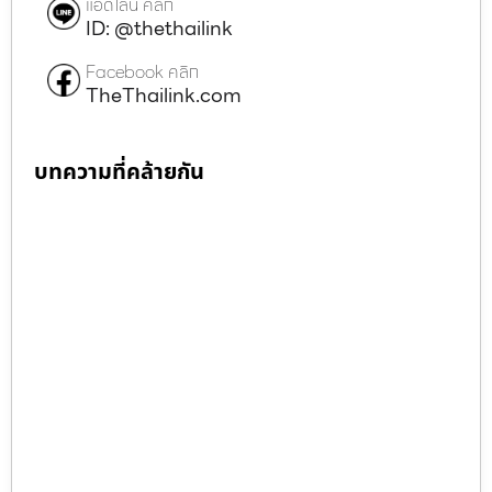
แอดไลน์ คลิก
ID: @thethailink
Facebook คลิก
TheThailink.com
บทความที่คล้ายกัน