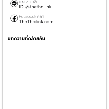
แอดไลน์ คลิก
ID: @thethailink
Facebook คลิก
TheThailink.com
บทความที่คล้ายกัน