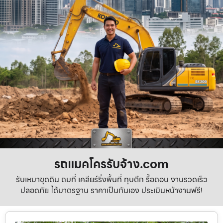
รถแมคโครรับจ้าง.com
รับเหมาขุดดิน ถมที่ เคลียร์ริ่งพื้นที่ ทุบตึก รื้อถอน งานรวดเร็ว
ปลอดภัย ได้มาตรฐาน ราคาเป็นกันเอง ประเมินหน้างานฟรี!