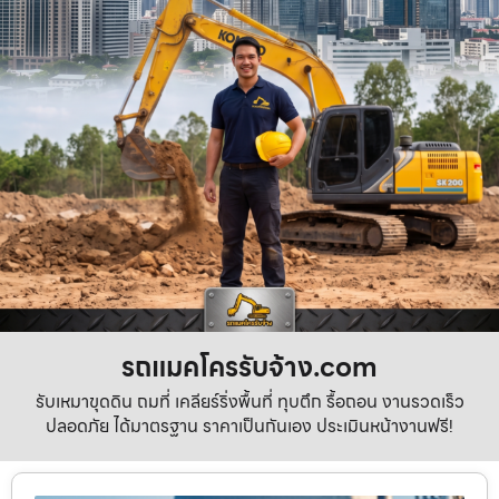
รถแมคโครรับจ้าง.com
รับเหมาขุดดิน ถมที่ เคลียร์ริ่งพื้นที่ ทุบตึก รื้อถอน งานรวดเร็ว
ปลอดภัย ได้มาตรฐาน ราคาเป็นกันเอง ประเมินหน้างานฟรี!