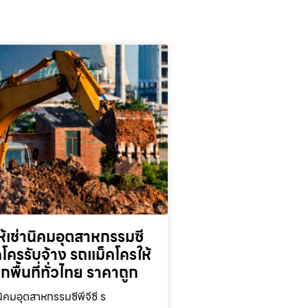
้เช่านิคมอุตสาหกรรมซี
็คโครรับจ้าง รถแม็คโครให้
ุกพื้นที่ทั่วไทย ราคาถูก
นิคมอุตสาหกรรมซีพีจีซี ร