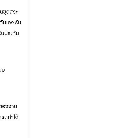
านขุดสระ
กันเอง รับ
รับประกัน
 งบ
รของงาน
ารถทำได้