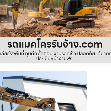
รถแมคโครรับจ้าง.com
เคลียร์ริ่งพื้นที่ ทุบตึก รื้อถอน งานรวดเร็ว ปลอดภัย ได้ม
ประเมินหน้างานฟรี!