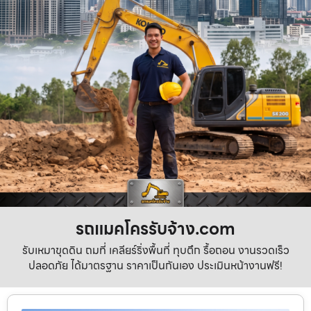
รถแมคโครรับจ้าง.com
รับเหมาขุดดิน ถมที่ เคลียร์ริ่งพื้นที่ ทุบตึก รื้อถอน งานรวดเร็ว
ปลอดภัย ได้มาตรฐาน ราคาเป็นกันเอง ประเมินหน้างานฟรี!