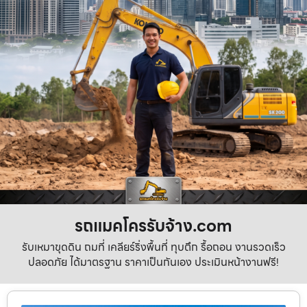
รถแมคโครรับจ้าง.com
รับเหมาขุดดิน ถมที่ เคลียร์ริ่งพื้นที่ ทุบตึก รื้อถอน งานรวดเร็ว
ปลอดภัย ได้มาตรฐาน ราคาเป็นกันเอง ประเมินหน้างานฟรี!