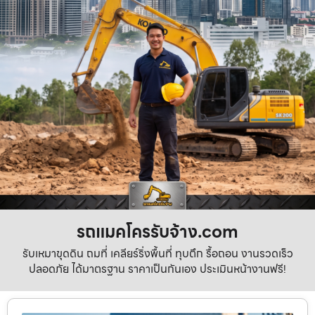
รถแมคโครรับจ้าง.com
รับเหมาขุดดิน ถมที่ เคลียร์ริ่งพื้นที่ ทุบตึก รื้อถอน งานรวดเร็ว
ปลอดภัย ได้มาตรฐาน ราคาเป็นกันเอง ประเมินหน้างานฟรี!