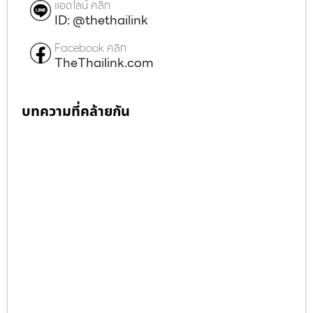
แอดไลน์ คลิก
ID: @thethailink
Facebook คลิก
TheThailink.com
บทความที่คล้ายกัน