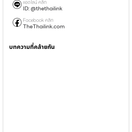
แอดไลน์ คลิก
ID: @thethailink
Facebook คลิก
TheThailink.com
บทความที่คล้ายกัน