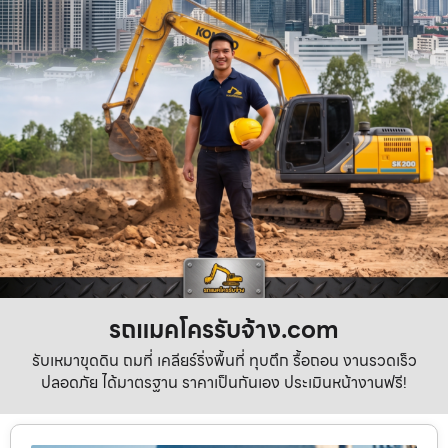
รถแมคโครรับจ้าง.com
รับเหมาขุดดิน ถมที่ เคลียร์ริ่งพื้นที่ ทุบตึก รื้อถอน งานรวดเร็ว
ปลอดภัย ได้มาตรฐาน ราคาเป็นกันเอง ประเมินหน้างานฟรี!