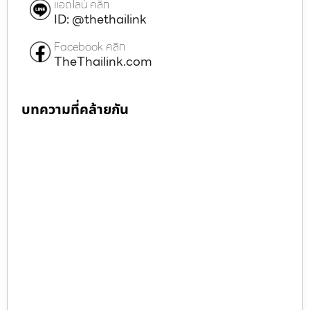
แอดไลน์ คลิก
ID: @thethailink
Facebook คลิก
TheThailink.com
บทความที่คล้ายกัน