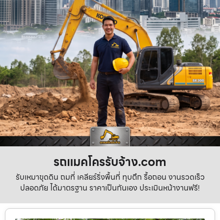
รถแมคโครรับจ้าง.com
รับเหมาขุดดิน ถมที่ เคลียร์ริ่งพื้นที่ ทุบตึก รื้อถอน งานรวดเร็ว
ปลอดภัย ได้มาตรฐาน ราคาเป็นกันเอง ประเมินหน้างานฟรี!