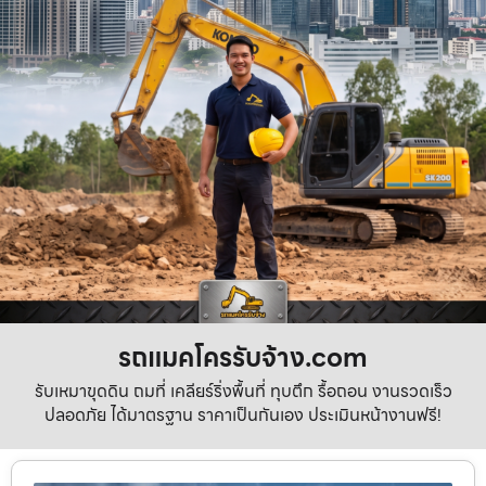
รถแมคโครรับจ้าง.com
รับเหมาขุดดิน ถมที่ เคลียร์ริ่งพื้นที่ ทุบตึก รื้อถอน งานรวดเร็ว
ปลอดภัย ได้มาตรฐาน ราคาเป็นกันเอง ประเมินหน้างานฟรี!