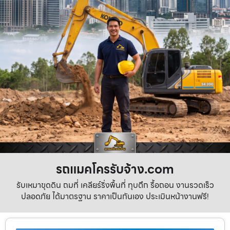
รถแมคโครรับจ้าง.com
รับเหมาขุดดิน ถมที่ เคลียร์ริ่งพื้นที่ ทุบตึก รื้อถอน งานรวดเร็ว
ปลอดภัย ได้มาตรฐาน ราคาเป็นกันเอง ประเมินหน้างานฟรี!