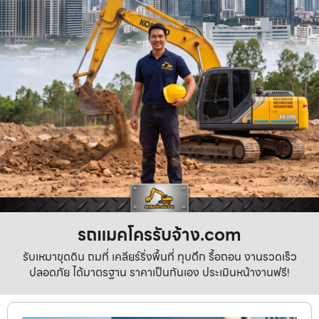
รถแมคโครรับจ้าง.com
รับเหมาขุดดิน ถมที่ เคลียร์ริ่งพื้นที่ ทุบตึก รื้อถอน งานรวดเร็ว
ปลอดภัย ได้มาตรฐาน ราคาเป็นกันเอง ประเมินหน้างานฟรี!