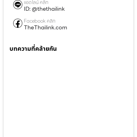
แอดไลน์ คลิก
ID: @thethailink
Facebook คลิก
TheThailink.com
บทความที่คล้ายกัน