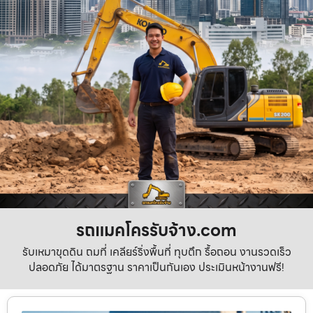
รถแมคโครรับจ้าง.com
รับเหมาขุดดิน ถมที่ เคลียร์ริ่งพื้นที่ ทุบตึก รื้อถอน งานรวดเร็ว
ปลอดภัย ได้มาตรฐาน ราคาเป็นกันเอง ประเมินหน้างานฟรี!