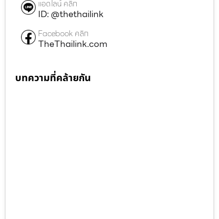
แอดไลน์ คลิก
ID: @thethailink
Facebook คลิก
TheThailink.com
บทความที่คล้ายกัน