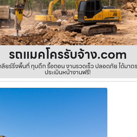
รถแมคโครรับจ้าง.com
เคลียร์ริ่งพื้นที่ ทุบตึก รื้อถอน งานรวดเร็ว ปลอดภัย ได้ม
ประเมินหน้างานฟรี!