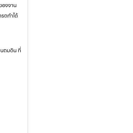
รของงาน
ารถทำได้
านถมดิน ที่