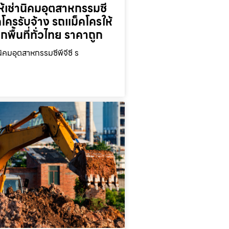
้เช่านิคมอุตสาหกรรมซี
็คโครรับจ้าง รถแม็คโครให้
ุกพื้นที่ทั่วไทย ราคาถูก
นิคมอุตสาหกรรมซีพีจีซี ร