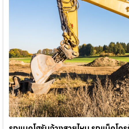
รถแบคโฮรับจ้างสายไหม รถแม็คโครรับจ