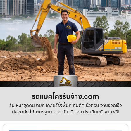
รถแมคโครรับจ้าง.com
รับเหมาขุดดิน ถมที่ เคลียร์ริ่งพื้นที่ ทุบตึก รื้อถอน งานรวดเร็ว
ปลอดภัย ได้มาตรฐาน ราคาเป็นกันเอง ประเมินหน้างานฟรี!