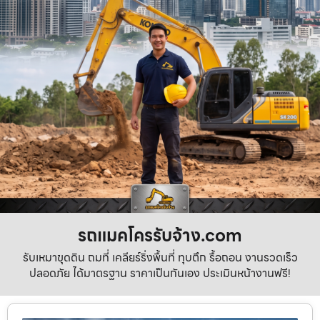
รถแมคโครรับจ้าง.com
รับเหมาขุดดิน ถมที่ เคลียร์ริ่งพื้นที่ ทุบตึก รื้อถอน งานรวดเร็ว
ปลอดภัย ได้มาตรฐาน ราคาเป็นกันเอง ประเมินหน้างานฟรี!