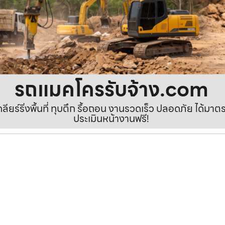
รถแมคโครรับจ้าง.com
เคลียร์ริ่งพื้นที่ ทุบตึก รื้อถอน งานรวดเร็ว ปลอดภัย ได้ม
ประเมินหน้างานฟรี!