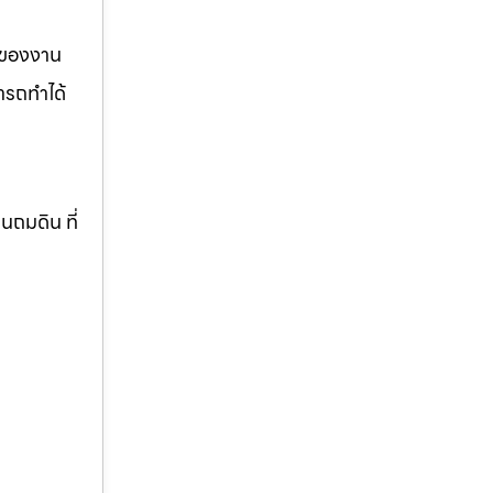
รของงาน
ารถทำได้
านถมดิน ที่