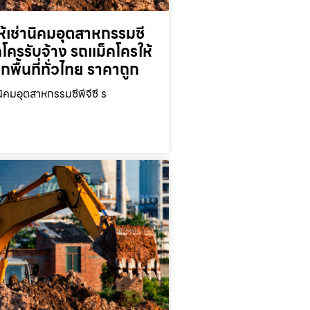
้เช่านิคมอุตสาหกรรมซี
็คโครรับจ้าง รถแม็คโครให้
ุกพื้นที่ทั่วไทย ราคาถูก
นิคมอุตสาหกรรมซีพีจีซี ร