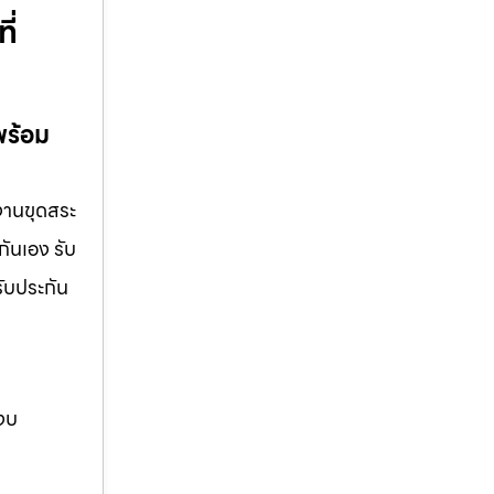
ี่
พร้อม
 งานขุดสระ
กันเอง รับ
รับประกัน
 งบ