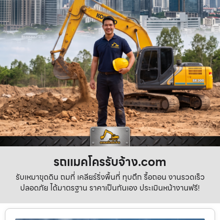
รถแมคโครรับจ้าง.com
รับเหมาขุดดิน ถมที่ เคลียร์ริ่งพื้นที่ ทุบตึก รื้อถอน งานรวดเร็ว
ปลอดภัย ได้มาตรฐาน ราคาเป็นกันเอง ประเมินหน้างานฟรี!