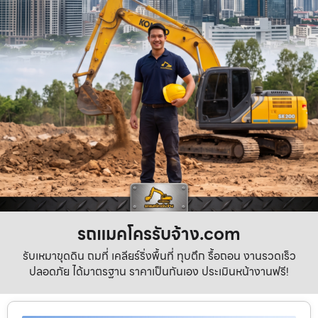
รถแมคโครรับจ้าง.com
รับเหมาขุดดิน ถมที่ เคลียร์ริ่งพื้นที่ ทุบตึก รื้อถอน งานรวดเร็ว
ปลอดภัย ได้มาตรฐาน ราคาเป็นกันเอง ประเมินหน้างานฟรี!