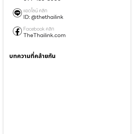
แอดไลน์ คลิก
ID: @thethailink
Facebook คลิก
TheThailink.com
บทความที่คล้ายกัน