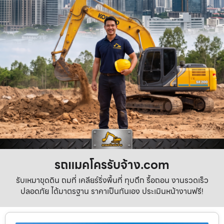
รถแมคโครรับจ้าง.com
รับเหมาขุดดิน ถมที่ เคลียร์ริ่งพื้นที่ ทุบตึก รื้อถอน งานรวดเร็ว
ปลอดภัย ได้มาตรฐาน ราคาเป็นกันเอง ประเมินหน้างานฟรี!