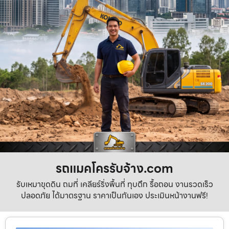
รถแมคโครรับจ้าง.com
รับเหมาขุดดิน ถมที่ เคลียร์ริ่งพื้นที่ ทุบตึก รื้อถอน งานรวดเร็ว
ปลอดภัย ได้มาตรฐาน ราคาเป็นกันเอง ประเมินหน้างานฟรี!