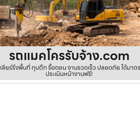
รถแมคโครรับจ้าง.com
เคลียร์ริ่งพื้นที่ ทุบตึก รื้อถอน งานรวดเร็ว ปลอดภัย ได้ม
ประเมินหน้างานฟรี!