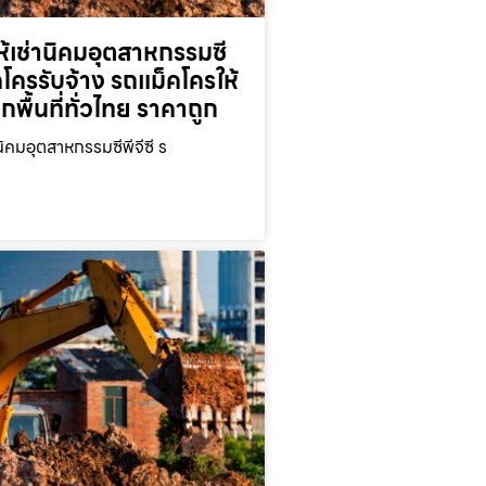
้เช่านิคมอุตสาหกรรมซี
็คโครรับจ้าง รถแม็คโครให้
ุกพื้นที่ทั่วไทย ราคาถูก
นิคมอุตสาหกรรมซีพีจีซี ร