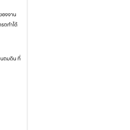
รของงาน
ารถทำได้
านถมดิน ที่