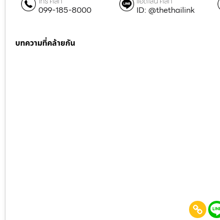
โทร คลิก
แอดไลน์ คลิก
099-185-8000
ID: @thethailink
บทความที่คล้ายกัน