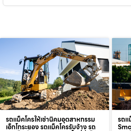
รถแม็คโครให้เช่านิคมอุตสาหกรรม
รถแม
เอ็กโกระยอง รถแม็คโครรับจ้าง รถ
Smar