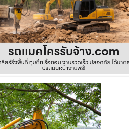
รถแมคโครรับจ้าง.com
เคลียร์ริ่งพื้นที่ ทุบตึก รื้อถอน งานรวดเร็ว ปลอดภัย ได้ม
ประเมินหน้างานฟรี!