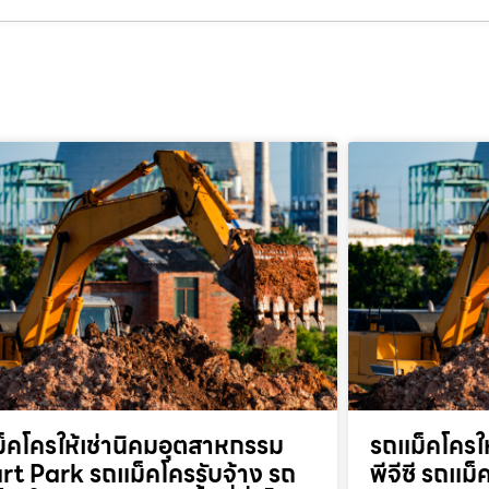
็คโครให้เช่านิคมอุตสาหกรรม
รถแม็คโครให
t Park รถแม็คโครรับจ้าง รถ
พีจีซี รถแม