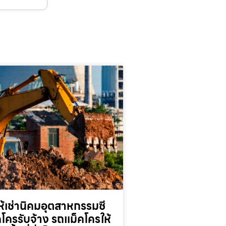
้เช่านิคมอุตสาหกรรมซี
็คโครรับจ้าง รถแม็คโครให้