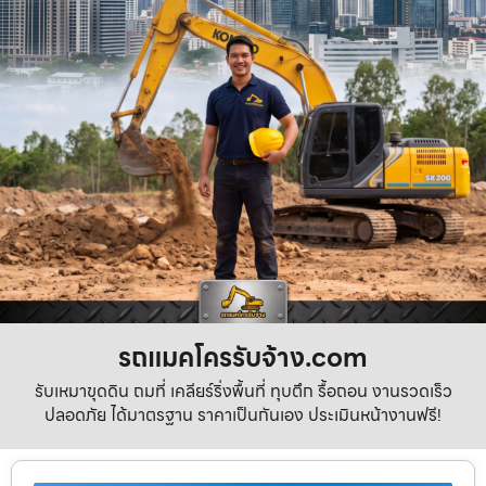
รถแมคโครรับจ้าง.com
รับเหมาขุดดิน ถมที่ เคลียร์ริ่งพื้นที่ ทุบตึก รื้อถอน งานรวดเร็ว
ปลอดภัย ได้มาตรฐาน ราคาเป็นกันเอง ประเมินหน้างานฟรี!