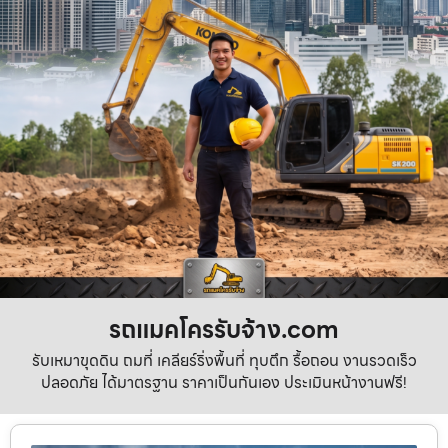
รถแมคโครรับจ้าง.com
รับเหมาขุดดิน ถมที่ เคลียร์ริ่งพื้นที่ ทุบตึก รื้อถอน งานรวดเร็ว
ปลอดภัย ได้มาตรฐาน ราคาเป็นกันเอง ประเมินหน้างานฟรี!