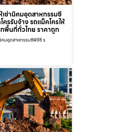
้เช่านิคมอุตสาหกรรมซี
็คโครรับจ้าง รถแม็คโครให้
ุกพื้นที่ทั่วไทย ราคาถูก
นิคมอุตสาหกรรมซีพีจีซี ร