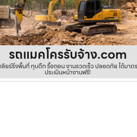
รถแมคโครรับจ้าง.com
เคลียร์ริ่งพื้นที่ ทุบตึก รื้อถอน งานรวดเร็ว ปลอดภัย ได้ม
ประเมินหน้างานฟรี!