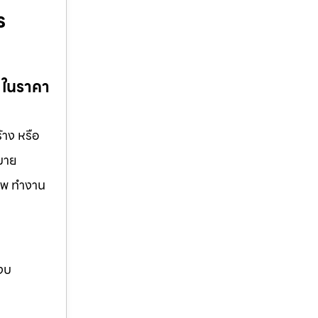
ร
ย ในราคา
้าง หรือ
กมาย
ชีพ ทำงาน
 งบ