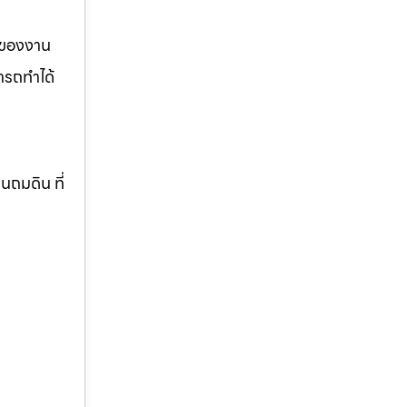
รของงาน
ารถทำได้
านถมดิน ที่