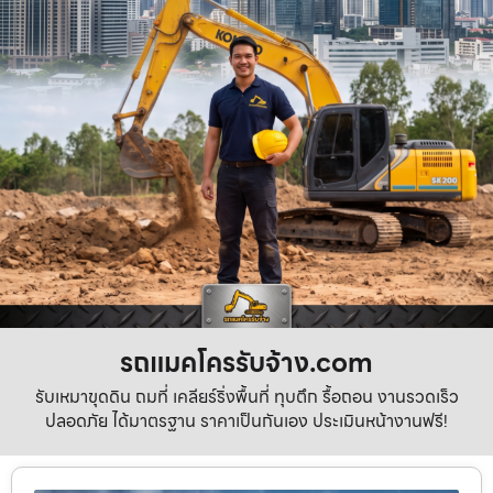
รถแมคโครรับจ้าง.com
รับเหมาขุดดิน ถมที่ เคลียร์ริ่งพื้นที่ ทุบตึก รื้อถอน งานรวดเร็ว
ปลอดภัย ได้มาตรฐาน ราคาเป็นกันเอง ประเมินหน้างานฟรี!