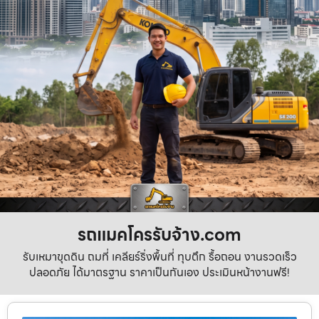
รถแมคโครรับจ้าง.com
รับเหมาขุดดิน ถมที่ เคลียร์ริ่งพื้นที่ ทุบตึก รื้อถอน งานรวดเร็ว
ปลอดภัย ได้มาตรฐาน ราคาเป็นกันเอง ประเมินหน้างานฟรี!