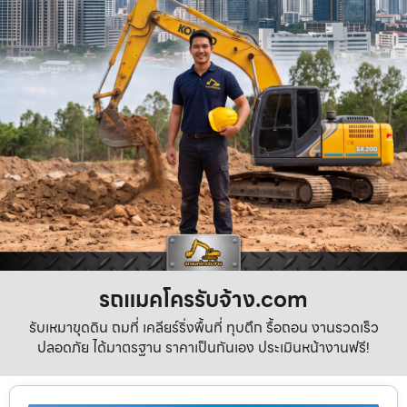
รถแมคโครรับจ้าง.com
รับเหมาขุดดิน ถมที่ เคลียร์ริ่งพื้นที่ ทุบตึก รื้อถอน งานรวดเร็ว
ปลอดภัย ได้มาตรฐาน ราคาเป็นกันเอง ประเมินหน้างานฟรี!