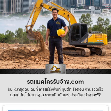
รถแมคโครรับจ้าง.com
รับเหมาขุดดิน ถมที่ เคลียร์ริ่งพื้นที่ ทุบตึก รื้อถอน งานรวดเร็ว
ปลอดภัย ได้มาตรฐาน ราคาเป็นกันเอง ประเมินหน้างานฟรี!