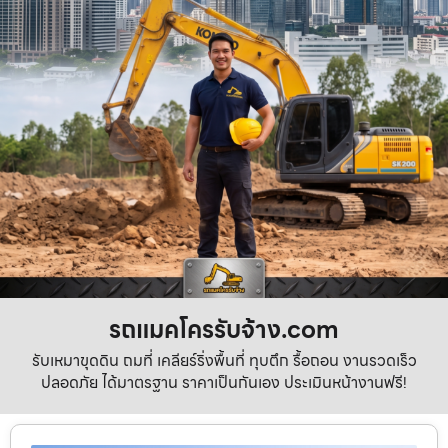
รถแมคโครรับจ้าง.com
รับเหมาขุดดิน ถมที่ เคลียร์ริ่งพื้นที่ ทุบตึก รื้อถอน งานรวดเร็ว
ปลอดภัย ได้มาตรฐาน ราคาเป็นกันเอง ประเมินหน้างานฟรี!