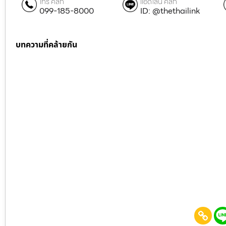
โทร คลิก
แอดไลน์ คลิก
099-185-8000
ID: @thethailink
บทความที่คล้ายกัน