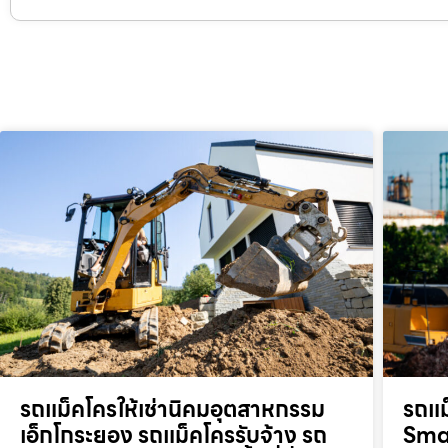
รถแม็คโครให้เช่านิคมอุตสาหกรรม
รถแม
เอ็กโกระยอง รถแม็คโครรับจ้าง รถ
Smar