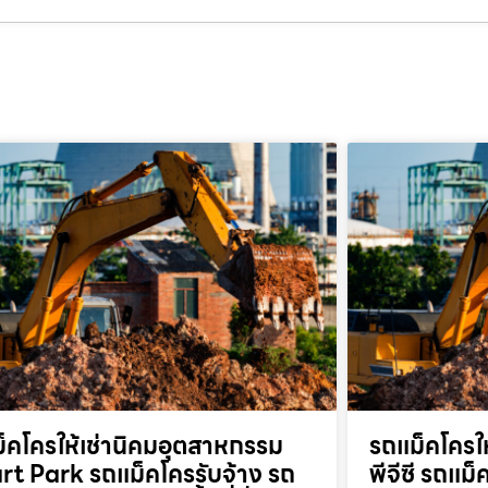
็คโครให้เช่านิคมอุตสาหกรรม
รถแม็คโครให
t Park รถแม็คโครรับจ้าง รถ
พีจีซี รถแม