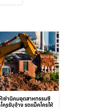
้เช่านิคมอุตสาหกรรมซี
็คโครรับจ้าง รถแม็คโครให้