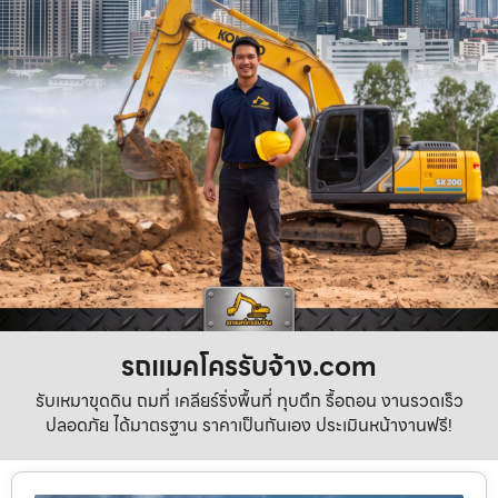
รถแมคโครรับจ้าง.com
รับเหมาขุดดิน ถมที่ เคลียร์ริ่งพื้นที่ ทุบตึก รื้อถอน งานรวดเร็ว
ปลอดภัย ได้มาตรฐาน ราคาเป็นกันเอง ประเมินหน้างานฟรี!