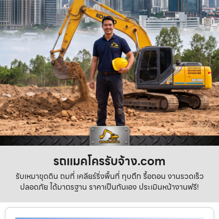
รถแมคโครรับจ้าง.com
รับเหมาขุดดิน ถมที่ เคลียร์ริ่งพื้นที่ ทุบตึก รื้อถอน งานรวดเร็ว
ปลอดภัย ได้มาตรฐาน ราคาเป็นกันเอง ประเมินหน้างานฟรี!